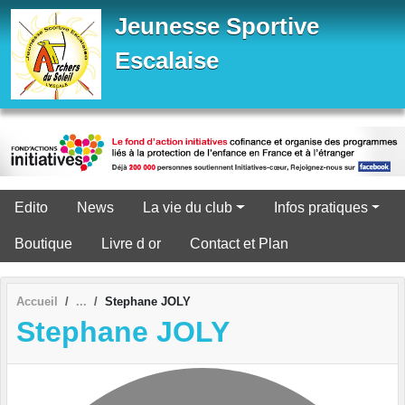
Panneau de gestion des cookies
Jeunesse Sportive
Escalaise
Edito
News
La vie du club
Infos pratiques
Boutique
Livre d or
Contact et Plan
Accueil
Stephane JOLY
Stephane JOLY