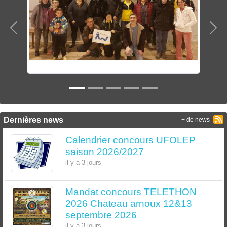
Précedent
Sui
Dernières news
+ de news
Calendrier concours UFOLEP
saison 2026/2027
il y a 3 jours
Mandat concours TELETHON
2026 Chateau arnoux 12&13
septembre 2026
il y a 3 jours