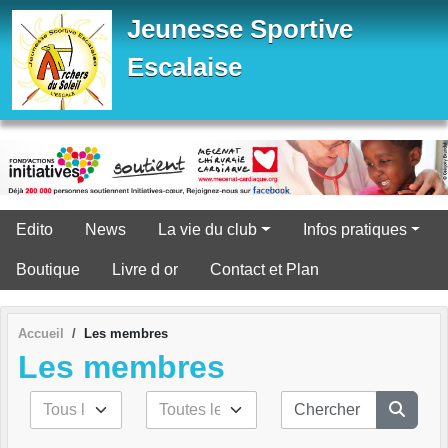
Panneau de gestion des cookies
Jeunesse Sportive
Escalaise
Edito
News
La vie du club
Infos pratiques
Boutique
Livre d or
Contact et Plan
Accueil
Les membres
Les membres