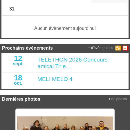
31
Aucun évènement aujourd'hui
Prochains évènements
+ d'évènements
12
TELETHON 2026 Concours
sept.
amical Tir e...
18
MELI MELO 4
oct.
Dernières photos
+ de photos