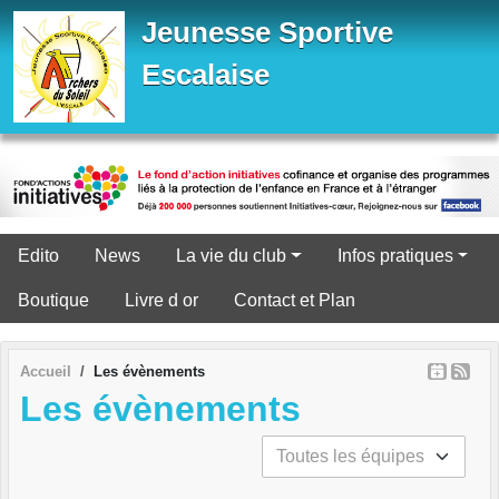
Panneau de gestion des cookies
Jeunesse Sportive
Escalaise
Edito
News
La vie du club
Infos pratiques
Boutique
Livre d or
Contact et Plan
Accueil
Les évènements
Les évènements