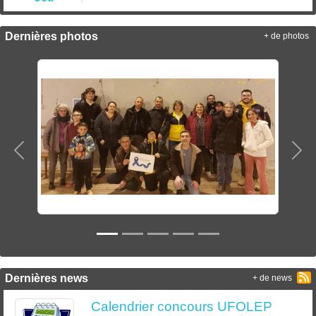
Dernières photos
+ de photos
Précedent
Sui
Dernières news
+ de news
Calendrier concours UFOLEP