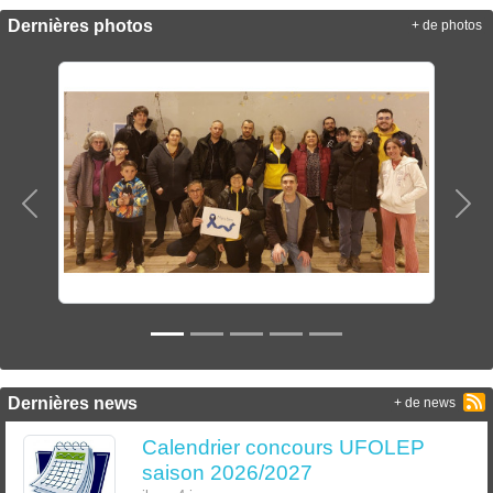
Dernières photos
+ de photos
Précedent
Sui
Dernières news
+ de news
Calendrier concours UFOLEP
saison 2026/2027