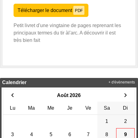
Télécharger le document
PDF
Petit livret d'une vingtaine de pages reprenant les
principaux termes du tir àl'arc. A découvrir il est
très bien fait
Calendrier
+ d'évènements
Août 2026
Lu
Ma
Me
Je
Ve
Sa
Di
1
2
3
4
5
6
7
8
9