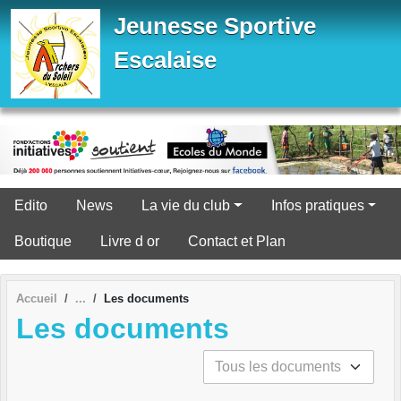
Panneau de gestion des cookies
Jeunesse Sportive
Escalaise
Edito
News
La vie du club
Infos pratiques
Boutique
Livre d or
Contact et Plan
Accueil
Les documents
Les documents