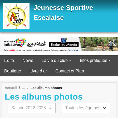
Panneau de gestion des cookies
Jeunesse Sportive
Escalaise
Edito
News
La vie du club
Infos pratiques
Boutique
Livre d or
Contact et Plan
Accueil
Les albums photos
Les albums photos