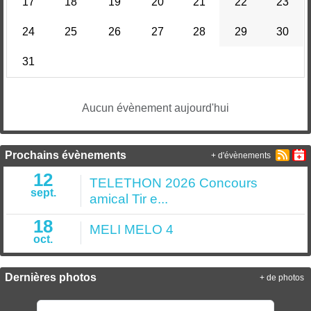
17
18
19
20
21
22
23
24
25
26
27
28
29
30
31
Aucun évènement aujourd'hui
Prochains évènements
+ d'évènements
12
TELETHON 2026 Concours
sept.
amical Tir e...
18
MELI MELO 4
oct.
Dernières photos
+ de photos