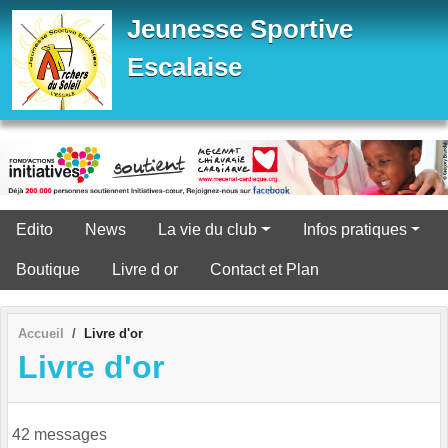
Panneau de gestion des cookies
Jeunesse Sportive
Escalaise
Edito
News
La vie du club
Infos pratiques
Boutique
Livre d or
Contact et Plan
Accueil
Livre d'or
Livre d'or
42 messages