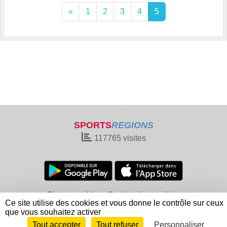
«
1
2
3
4
5
SPORTS
REGIONS
117765
visites
Charte cookies
Gestion des cookies
Ce site utilise des cookies et vous donne le contrôle sur ceux
Informations légales
Signaler un contenu inapproprié
que vous souhaitez activer
Tout accepter
Tout refuser
Personnaliser
Envie de participer ?
Connexion