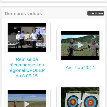
Dernières vidéos
+ de videos
Remise de
récompenses du
Arc Trap 2014
régional UFOLEP
du 8.05.15