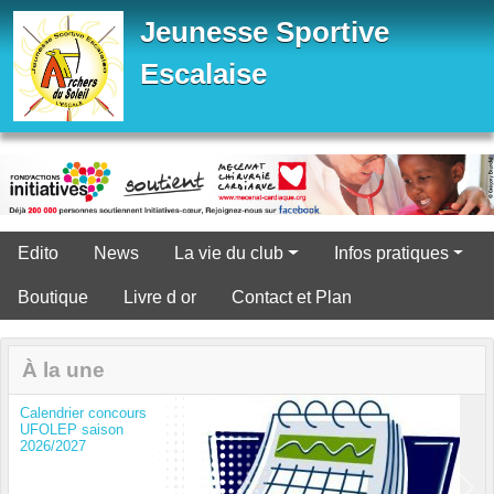
Panneau de gestion des cookies
Jeunesse Sportive
Escalaise
Edito
News
La vie du club
Infos pratiques
Boutique
Livre d or
Contact et Plan
À la une
Calendrier concours
UFOLEP saison
2026/2027